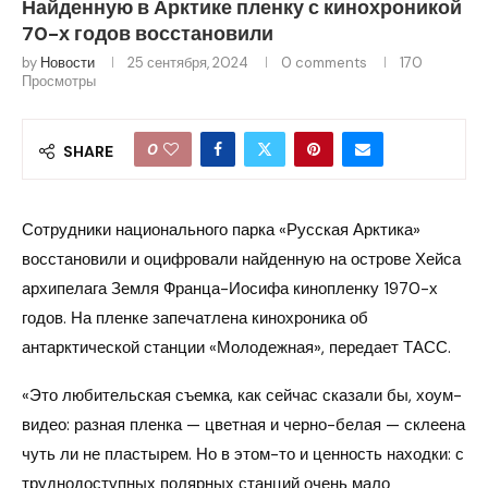
Найденную в Арктике пленку с кинохроникой
70-х годов восстановили
by
Новости
25 сентября, 2024
0 comments
170
Просмотры
0
SHARE
Сотрудники национального парка «Русская Арктика»
восстановили и оцифровали найденную на острове Хейса
архипелага Земля Франца-Иосифа кинопленку 1970-х
годов. На пленке запечатлена кинохроника об
антарктической станции «Молодежная», передает ТАСС.
«Это любительская съемка, как сейчас сказали бы, хоум-
видео: разная пленка — цветная и черно-белая — склеена
чуть ли не пластырем. Но в этом-то и ценность находки: с
труднодоступных полярных станций очень мало