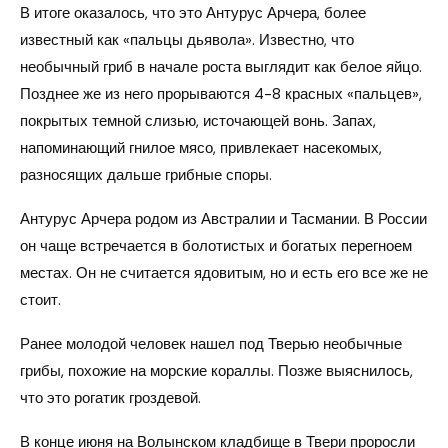
В итоге оказалось, что это Антурус Арчера, более
известный как «пальцы дьявола». Известно, что
необычный гриб в начале роста выглядит как белое яйцо.
Позднее же из него прорываются 4-8 красных «пальцев»,
покрытых темной слизью, источающей вонь. Запах,
напоминающий гнилое мясо, привлекает насекомых,
разносящих дальше грибные споры.
Антурус Арчера родом из Австралии и Тасмании. В России
он чаще встречается в болотистых и богатых перегноем
местах. Он не считается ядовитым, но и есть его все же не
стоит.
Ранее молодой человек нашел под Тверью необычные
грибы, похожие на морские кораллы. Позже выяснилось,
что это рогатик гроздевой.
В конце июня на Волынском кладбище в Твери проросли