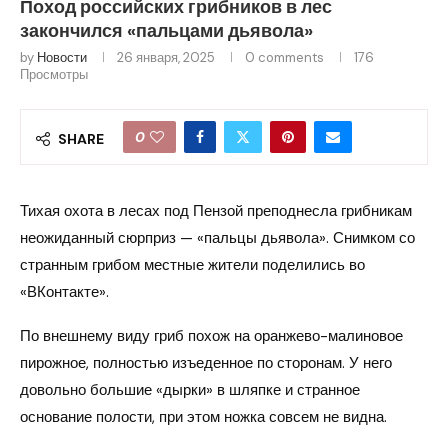
Поход российских грибников в лес
закончился «пальцами дьявола»
by
Новости
26 января, 2025
0 comments
176
Просмотры
0
SHARE
Тихая охота в лесах под Пензой преподнесла грибникам
неожиданный сюрприз — «пальцы дьявола». Снимком со
странным грибом местные жители поделились во
«ВКонтакте».
По внешнему виду гриб похож на оранжево-малиновое
пирожное, полностью изъеденное по сторонам. У него
довольно большие «дырки» в шляпке и странное
основание полости, при этом ножка совсем не видна.