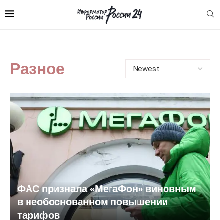
Разное
ФАС признала «МегаФон» виновным
в необоснованном повышении
тарифов