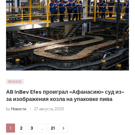
РАЗНОЕ
AB InBev Efes проиграл «Афанасию» суд из-
за изображения козла на упаковке пива
by
Новости
27 августа, 2025
1
2
3
…
21