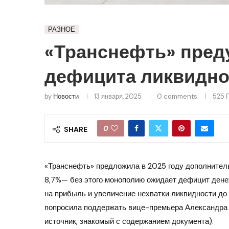
РАЗНОЕ
«Транснефть» пред
дефицита ликвидно
by
Новости
13 января, 2025
0 comments
525
П
0
SHARE
«Транснефть» предложила в 2025 году дополнитель
8,7%— без этого монополию ожидает дефицит денеж
на прибыль и увеличение нехватки ликвидности до 
попросила поддержать вице-премьера Александра Н
источник, знакомый с содержанием документа).