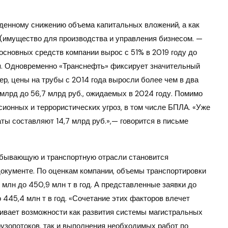
денному снижению объема капитальных вложений, а как
(имущество для производства и управления бизнесом. —
 основных средств компании вырос с 51% в 2019 году до
ия. Одновременно «Транснефть» фиксирует значительный
р, цены на трубы с 2014 года выросли более чем в два
 млрд до 56,7 млрд руб., ожидаемых в 2024 году. Помимо
рсионных и террористических угроз, в том числе БПЛА. «Уже
ты составляют 14,7 млрд руб.»,— говорится в письме
обывающую и транспортную отрасли становится
окументе. По оценкам компании, объемы транспортировки
млн до 450,9 млн т в год. А представленные заявки до
445,4 млн т в год. «Сочетание этих факторов влечет
ивает возможности как развития системы магистральных
рузопотоков, так и выполнения необходимых работ по